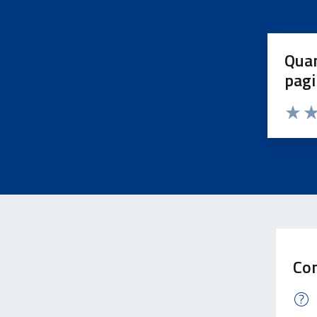
Quan
pagi
Valuta 
Val
Con