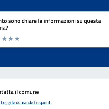
to sono chiare le informazioni su questa
na?
1 stelle su 5
uta 2 stelle su 5
Valuta 3 stelle su 5
Valuta 4 stelle su 5
Valuta 5 stelle su 5
tatta il comune
Leggi le domande frequenti