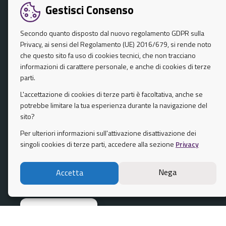
Organi di governo
Gestisci Consenso
Uffici
Secondo quanto disposto dal nuovo regolamento GDPR sulla
Politici
Privacy, ai sensi del Regolamento (UE) 2016/679, si rende noto
che questo sito fa uso di cookies tecnici, che non tracciano
Documenti e dati
informazioni di carattere personale, e anche di cookies di terze
parti.
L'accettazione di cookies di terze parti è facoltativa, anche se
CONTATTI
potrebbe limitare la tua esperienza durante la navigazione del
sito?
Comune di Palermo
Piazza Pretoria, 1
Per ulteriori informazioni sull'attivazione disattivazione dei
singoli cookies di terze parti, accedere alla sezione
Privacy
Codice fiscale / P. IVA 80016350821
Mail :
Nega
Accetta
Centralino unico:
Gestisci consenso