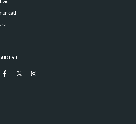
izie
municati
isi
GUICI SU
Facebook
Twitter
Instagram