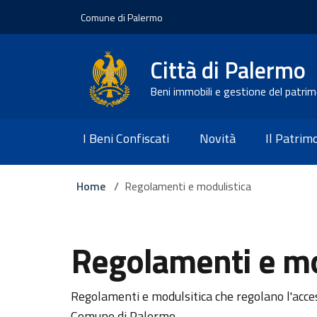
Vai ai contenuti
Vai al footer
Comune di Palermo
Città di Palermo
Beni immobili e gestione del patri
I Beni Confiscati
Novità
Il Patri
Home
/
Regolamenti e modulistica
Regolamenti e mo
Regolamenti e modulsitica che regolano l'acce
Comune di Palermo