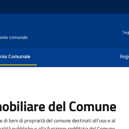
Seg
monio comunale
monio Comunale
Reg
mobiliare del Comune
e di beni di proprietà del comune destinati all’uso e al
inalità pubbliche e alla funzione redditizia del Comune.