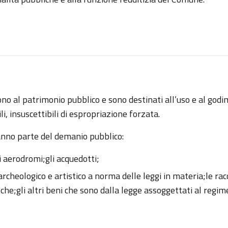
no al patrimonio pubblico e sono destinati all’uso e al godi
ili, insuscettibili di espropriazione forzata.
fanno parte del demanio pubblico:
i aerodromi;gli acquedotti;
 archeologico e artistico a norma delle leggi in materia;le rac
teche;gli altri beni che sono dalla legge assoggettati al regim