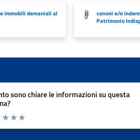
e immobili demaniali al
canoni e/o indenn
Patrimonio Indisp
to sono chiare le informazioni su questa
na?
1 stelle su 5
uta 2 stelle su 5
Valuta 3 stelle su 5
Valuta 4 stelle su 5
Valuta 5 stelle su 5