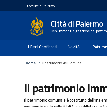
Vai ai contenuti
Vai al footer
Comune di Palermo
Città di Palermo
Beni immobili e gestione del patri
I Beni Confiscati
Novità
Il Patri
Home
/
Il patrimonio del Comune
Il patrimonio im
Il patrimonio comunale è costituito dall'insiem
godimento della collettività, a soddisfare le f