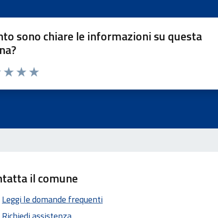
to sono chiare le informazioni su questa
na?
1 stelle su 5
uta 2 stelle su 5
Valuta 3 stelle su 5
Valuta 4 stelle su 5
Valuta 5 stelle su 5
tatta il comune
Leggi le domande frequenti
Richiedi assistenza