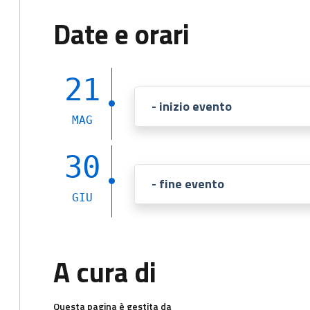
Date e orari
21
- inizio evento
MAG
30
- fine evento
GIU
A cura di
Questa pagina è gestita da